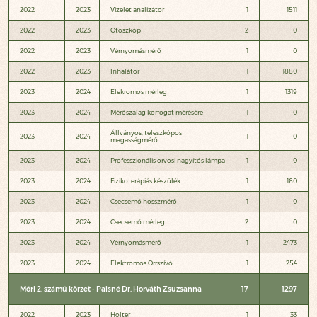
2022
2023
Vizelet analizátor
1
1511
2022
2023
Otoszkóp
2
0
2022
2023
Vérnyomásmérő
1
0
2022
2023
Inhalátor
1
1880
2023
2024
Elekromos mérleg
1
1319
2023
2024
Mérőszalag körfogat mérésére
1
0
Állványos, teleszkópos
2023
2024
1
0
magasságmérő
2023
2024
Professzionális orvosi nagyítós lámpa
1
0
2023
2024
Fizikoterápiás készülék
1
160
2023
2024
Csecsemő hosszmérő
1
0
2023
2024
Csecsemő mérleg
2
0
2023
2024
Vérnyomásmérő
1
2473
2023
2024
Elektromos Orrszívó
1
254
Móri 2. számú körzet - Paisné Dr. Horváth Zsuzsanna
17
1297
2022
2023
Holter
1
33