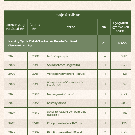
Hajdú-Bihar
Gyógyított
Jótékonysági
Átadás
Eszköz
db
gyermekek
vadászat éve
éve
száma
Kenézy Gyula Oktatókórház és Rendelőintézet
27
18453
Gyermekosztály
2021
2020
Infúziós pumpa
4
3812
2020
2021
Spirométer és kiegészítők
1
535
2020
2021
Véroxigénszint mérő készülék
1
321
Vérnyomásmérő monitor és
2020
2021
1
107
kiegészítők
2021
2022
Nagynyomású mosó
1
1630
2021
2022
Kékfénylámpa
1
305
Spirál rendszerű vér- és infúzió
2022
2023
1
134
melegítő
2022
2023
Kézi pulzoximéter, EKG-val
1
839
2023
2024
Kézi Pulzoximéter EKG-val
2
1036