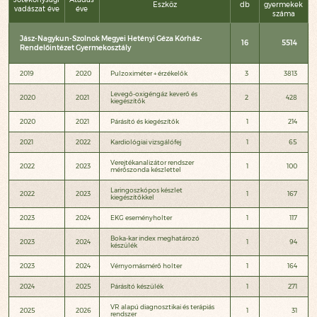
Eszköz
db
gyermekek
vadászat éve
éve
száma
Jász-Nagykun-Szolnok Megyei Hetényi Géza Kórház-
16
5514
Rendelőintézet Gyermekosztály
2019
2020
Pulzoximéter + érzékelők
3
3813
Levegő-oxigéngáz keverő és
2020
2021
2
428
kiegészítők
2020
2021
Párásító és kiegészítők
1
214
2021
2022
Kardiológiai vizsgálófej
1
65
Verejtékanalizátor rendszer
2022
2023
1
100
mérőszonda készlettel
Laringoszkópos készlet
2022
2023
1
167
kiegészítőkkel
2023
2024
EKG eseményholter
1
117
Boka-kar index meghatározó
2023
2024
1
94
készülék
2023
2024
Vérnyomásmérő holter
1
164
2024
2025
Párásító készülék
1
271
VR alapú diagnosztikai és terápiás
2025
2026
1
31
rendszer