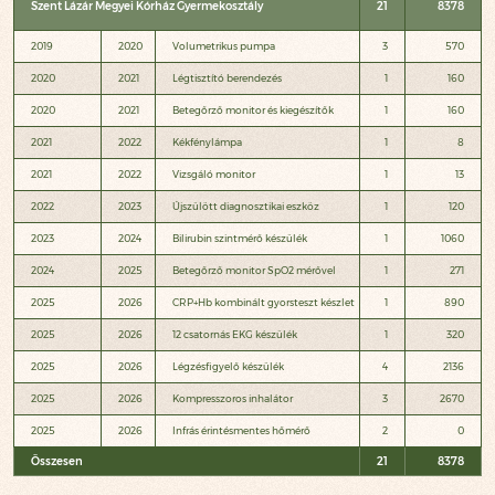
Szent Lázár Megyei Kórház Gyermekosztály
21
8378
2019
2020
Volumetrikus pumpa
3
570
2020
2021
Légtisztító berendezés
1
160
2020
2021
Betegőrző monitor és kiegészítők
1
160
2021
2022
Kékfénylámpa
1
8
2021
2022
Vizsgáló monitor
1
13
2022
2023
Újszülött diagnosztikai eszköz
1
120
2023
2024
Bilirubin szintmérő készülék
1
1060
2024
2025
Betegőrző monitor SpO2 mérővel
1
271
2025
2026
CRP+Hb kombinált gyorsteszt készlet
1
890
2025
2026
12 csatornás EKG készülék
1
320
2025
2026
Légzésfigyelő készülék
4
2136
2025
2026
Kompresszoros inhalátor
3
2670
2025
2026
Infrás érintésmentes hőmérő
2
0
Összesen
21
8378