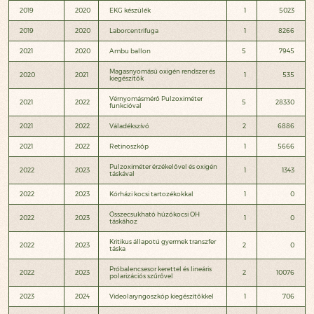
2019
2020
EKG készülék
1
5023
2019
2020
Laborcentrifuga
1
8266
2021
2020
Ambu ballon
5
7945
Magasnyomású oxigén rendszer és
2020
2021
1
535
kiegészítők
Vérnyomásmérő Pulzoximéter
2021
2022
5
28330
funkcióval
2021
2022
Váladékszívó
2
6886
2021
2022
Retinoszkóp
1
5666
Pulzoximéter érzékelővel és oxigén
2022
2023
1
1343
táskával
2022
2023
Kórházi kocsi tartozékokkal
1
0
Összecsukható húzókocsi OH
2022
2023
1
0
táskához
Kritikus állapotú gyermek transzfer
2022
2023
2
0
táska
Próbalencsesor kerettel és lineáris
2022
2023
2
10076
polarizációs szűrővel
2023
2024
Videolaryngoszkóp kiegészítőkkel
1
706