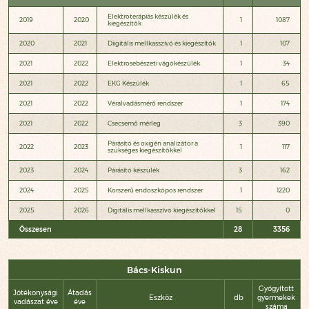
Elektroterápiás készülék és
2019
2020
1
1087
kiegészítők
2020
2021
Diigitális mellkasszívó és kiegészítők
1
107
2021
2022
Elektrosebészeti vágókészülék
1
34
2021
2022
EKG Készülék
1
65
2021
2022
Véralvadásmérő rendszer
1
174
2021
2022
Csecsemő mérleg
3
390
Párásító és oxigén analizátor a
2022
2023
1
117
szükséges kiegészítőkkel
2023
2024
Párásító készülék
3
162
2024
2025
Korszerű endoszkópos rendszer
1
1220
2025
2026
Digitális mellkasszívó kiegészítőkkel
15
0
Összesen
28
3356
Bács-Kiskun
Gyógyított
Jótékonysági
Átadás
Eszköz
db
gyermekek
vadászat éve
éve
száma