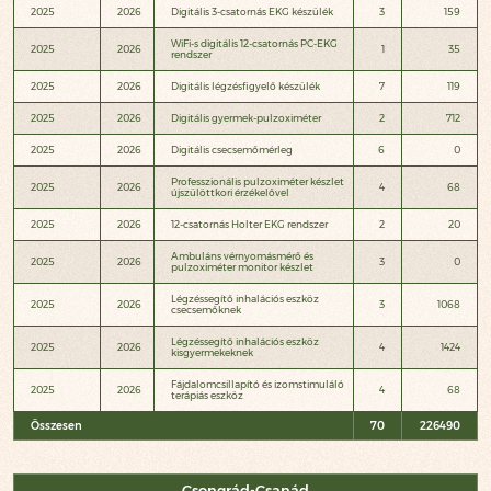
2025
2026
Digitális 3-csatornás EKG készülék
3
159
WiFi-s digitális 12-csatornás PC-EKG
2025
2026
1
35
rendszer
2025
2026
Digitális légzésfigyelő készülék
7
119
2025
2026
Digitális gyermek-pulzoximéter
2
712
2025
2026
Digitális csecsemőmérleg
6
0
Professzionális pulzoximéter készlet
2025
2026
4
68
újszülöttkori érzékelővel
2025
2026
12-csatornás Holter EKG rendszer
2
20
Ambuláns vérnyomásmérő és
2025
2026
3
0
pulzoximéter monitor készlet
Légzéssegítő inhalációs eszköz
2025
2026
3
1068
csecsemőknek
Légzéssegítő inhalációs eszköz
2025
2026
4
1424
kisgyermekeknek
Fájdalomcsillapító és izomstimuláló
2025
2026
4
68
terápiás eszköz
Összesen
70
226490
Csongrád-Csanád