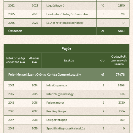
2022
2023
Légzésfigyelő
10
2350
2025
2026
Hordozható betegőrző monitor
1
178
2025
2026
LED-es fototerápiás rendszer
1
17
Összesen
21
5841
Fejér
Gyógyított
Jótékonysági
Átadás
Eszköz
db
gyermekek
vadászat éve
éve
száma
Fejér Megyei Szent György Kórház Gyermekosztály
41
77478
2013
2014
Infúziós pumpa
2
9396
2014
2015
Intenzív gyermekágy
1
1136
2015
2016
Pulzoximéter
2
3730
2016
2017
Kék fény lámpa
2
1084
2017
2018
Lélegeztetőgép
1
209
2018
2019
Speciális diagnosztikai eszköz
2
0