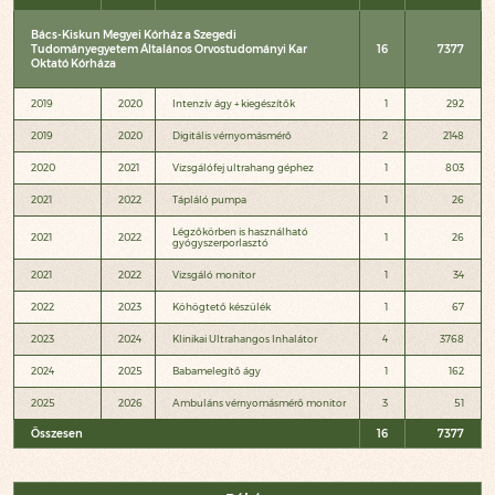
Bács-Kiskun Megyei Kórház a Szegedi
Tudományegyetem Általános Orvostudományi Kar
16
7377
Oktató Kórháza
2019
2020
Intenzív ágy + kiegészítők
1
292
2019
2020
Digitális vérnyomásmérő
2
2148
2020
2021
Vizsgálófej ultrahang géphez
1
803
2021
2022
Tápláló pumpa
1
26
Légzőkörben is használható
2021
2022
1
26
gyógyszerporlasztó
2021
2022
Vizsgáló monitor
1
34
2022
2023
Köhögtető készülék
1
67
2023
2024
Klinikai Ultrahangos Inhalátor
4
3768
2024
2025
Babamelegítő ágy
1
162
2025
2026
Ambuláns vérnyomásmérő monitor
3
51
Összesen
16
7377