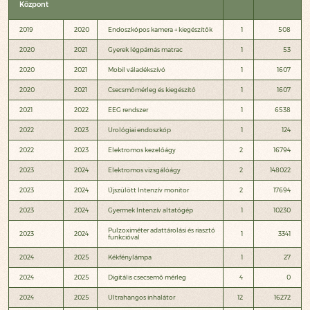
Központ
2019
2020
Endoszkópos kamera + kiegészítők
1
508
2020
2021
Gyerek légpárnás matrac
1
53
2020
2021
Mobil váladékszívó
1
1607
2020
2021
Csecsmőmérleg és kiegészítő
1
1607
2021
2022
EEG rendszer
1
6538
2022
2023
Urológiai endoszkóp
1
124
2022
2023
Elektromos kezelőágy
2
16794
2023
2024
Elektromos vizsgálóágy
2
148022
2023
2024
Újszülött Intenzív monitor
2
17694
2023
2024
Gyermek Intenzív altatógép
1
10230
Pulzoximéter adattárolási és riasztó
2023
2024
1
3341
funkcióval
2024
2025
Kékfénylámpa
1
27
2024
2025
Digitális csecsemő mérleg
4
0
2024
2025
Ultrahangos inhalátor
12
16272