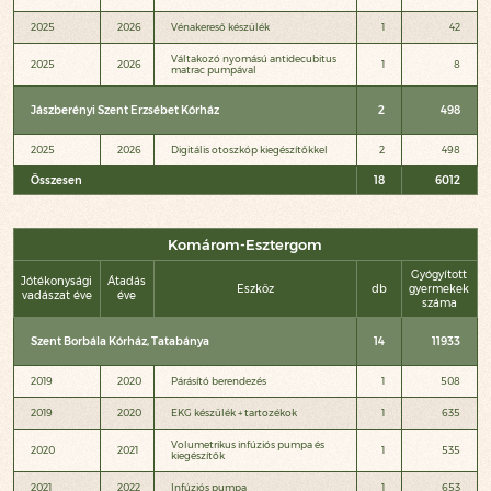
2025
2026
Vénakereső készülék
1
42
Váltakozó nyomású antidecubitus
2025
2026
1
8
matrac pumpával
Jászberényi Szent Erzsébet Kórház
2
498
2025
2026
Digitális otoszkóp kiegészítőkkel
2
498
Összesen
18
6012
Komárom-Esztergom
Gyógyított
Jótékonysági
Átadás
Eszköz
db
gyermekek
vadászat éve
éve
száma
Szent Borbála Kórház, Tatabánya
14
11933
2019
2020
Párásító berendezés
1
508
2019
2020
EKG készülék + tartozékok
1
635
Volumetrikus infúziós pumpa és
2020
2021
1
535
kiegészítők
2021
2022
Infúziós pumpa
1
653