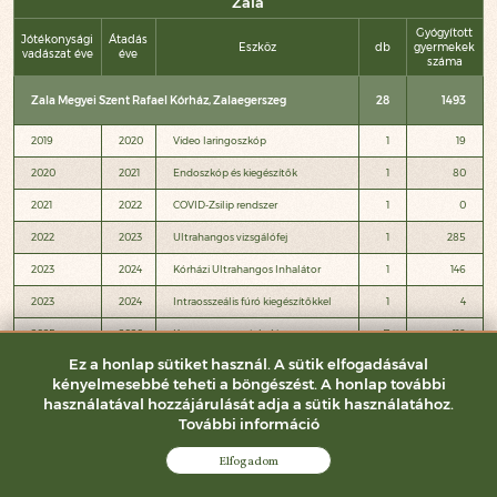
Zala
Gyógyított
Jótékonysági
Átadás
Eszköz
db
gyermekek
vadászat éve
éve
száma
Zala Megyei Szent Rafael Kórház, Zalaegerszeg
28
1493
2019
2020
Video laringoszkóp
1
19
2020
2021
Endoszkóp és kiegészítők
1
80
2021
2022
COVID-Zsilip rendszer
1
0
2022
2023
Ultrahangos vizsgálófej
1
285
2023
2024
Kórházi Ultrahangos Inhalátor
1
146
2023
2024
Intraosszeális fúró kiegészítőkkel
1
4
2025
2026
Kompresszoros inhalátor
7
119
Ez a honlap sütiket használ. A sütik elfogadásával
Hordozható mesh (membrános)
2025
2026
15
840
inhalátor
kényelmesebbé teheti a böngészést. A honlap további
használatával hozzájárulását adja a sütik használatához.
Nagykanizsai Kanizsai Dorottya Kórház
9
3190
További információ
2023
2024
Digitális csecsemőmérleg
Elfogadom
5
2355
2023
2024
Pulzoximéter, EKG-val
2
706