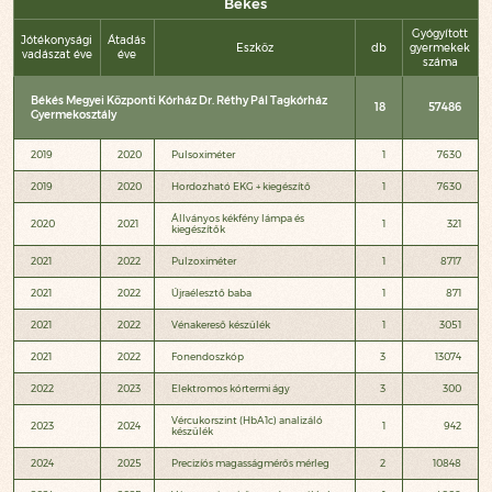
Békés
Gyógyított
Jótékonysági
Átadás
Eszköz
db
gyermekek
vadászat éve
éve
száma
Békés Megyei Központi Kórház Dr. Réthy Pál Tagkórház
18
57486
Gyermekosztály
2019
2020
Pulsoximéter
1
7630
2019
2020
Hordozható EKG + kiegészítő
1
7630
Állványos kékfény lámpa és
2020
2021
1
321
kiegészítők
2021
2022
Pulzoximéter
1
8717
2021
2022
Újraélesztő baba
1
871
2021
2022
Vénakereső készülék
1
3051
2021
2022
Fonendoszkóp
3
13074
2022
2023
Elektromos kórtermi ágy
3
300
Vércukorszint (HbA1c) analizáló
2023
2024
1
942
készülék
2024
2025
Precizíós magasságmérős mérleg
2
10848