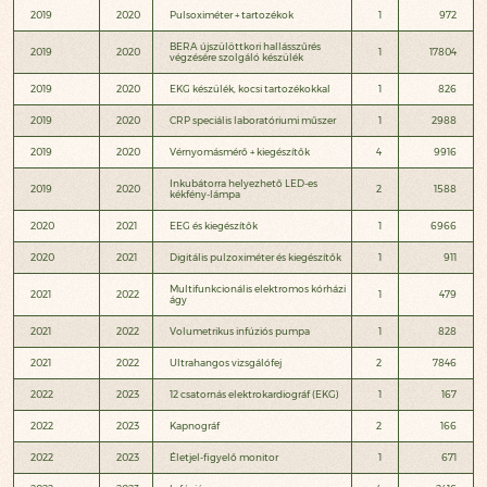
2019
2020
Pulsoximéter + tartozékok
1
972
BERA újszülöttkori hallásszűrés
2019
2020
1
17804
végzésére szolgáló készülék
2019
2020
EKG készülék, kocsi tartozékokkal
1
826
2019
2020
CRP speciális laboratóriumi műszer
1
2988
2019
2020
Vérnyomásmérő + kiegészítők
4
9916
Inkubátorra helyezhető LED-es
2019
2020
2
1588
kékfény-lámpa
2020
2021
EEG és kiegészítők
1
6966
2020
2021
Digitális pulzoximéter és kiegészítők
1
911
Multifunkcionális elektromos kórházi
2021
2022
1
479
ágy
2021
2022
Volumetrikus infúziós pumpa
1
828
2021
2022
Ultrahangos vizsgálófej
2
7846
2022
2023
12 csatornás elektrokardiográf (EKG)
1
167
2022
2023
Kapnográf
2
166
2022
2023
Életjel-figyelő monitor
1
671