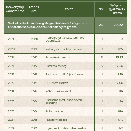
Gyógyított
Jótékonysági
Átadás
Eszköz
db
gyermekek
vadászat éve
éve
száma
Szabolcs-Szatmár-Bereg Megyei Kórházak és Egyetemi
25
20522
Oktatókórház, Jósa András Kórház, Nyíregyháza
Radiometer transzkután mérő
2019
2020
1
953
berendezés
2020
2021
Video-gasztroszkóp rendszer
1
1125
2021
2022
Betegőrző monitor
3
5883
2021
2022
Csesemő mérleg
3
4836
2022
2023
Szektor vizsgálófej szoftverrel
1
839
2022
2023
CRP mérő eszköz
1
4030
2023
2024
Köhögtető készülék
1
129
Csecsemő életfunkcó figyelő
2023
2024
1
94
készülék
2023
2024
Pulzoximéter
1
824
2024
2025
Tápszer melegítő
1
644
2024
2025
Gyermek Antidekubitusz matrac
1
122