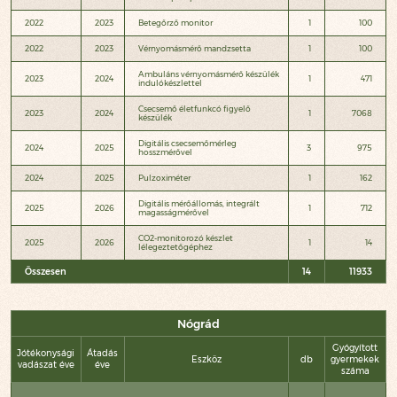
2022
2023
Betegőrző monitor
1
100
2022
2023
Vérnyomásmérő mandzsetta
1
100
Ambuláns vérnyomásmérő készülék
2023
2024
1
471
indulókészlettel
Csecsemő életfunkcó figyelő
2023
2024
1
7068
készülék
Digitális csecsemőmérleg
2024
2025
3
975
hosszmérővel
2024
2025
Pulzoximéter
1
162
Digitális mérőállomás, integrált
2025
2026
1
712
magasságmérővel
CO2-monitorozó készlet
2025
2026
1
14
lélegeztetőgéphez
Összesen
14
11933
Nógrád
Gyógyított
Jótékonysági
Átadás
Eszköz
db
gyermekek
vadászat éve
éve
száma