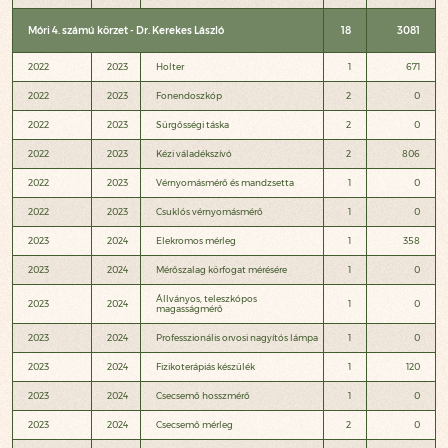
Móri 4. számú körzet - Dr. Kerekes László
18
3081
2022
2023
Holter
1
671
2022
2023
Fonendoszkóp
2
0
2022
2023
Sürgősségi táska
2
0
2022
2023
Kézi váladékszívó
2
806
2022
2023
Vérnyomásmérő és mandzsetta
1
0
2022
2023
Csuklós vérnyomásmérő
1
0
2023
2024
Elekromos mérleg
1
358
2023
2024
Mérőszalag körfogat mérésére
1
0
Állványos, teleszkópos
2023
2024
1
0
magasságmérő
2023
2024
Professzionális orvosi nagyítós lámpa
1
0
2023
2024
Fizikoterápiás készülék
1
120
2023
2024
Csecsemő hosszmérő
1
0
2023
2024
Csecsemő mérleg
2
0