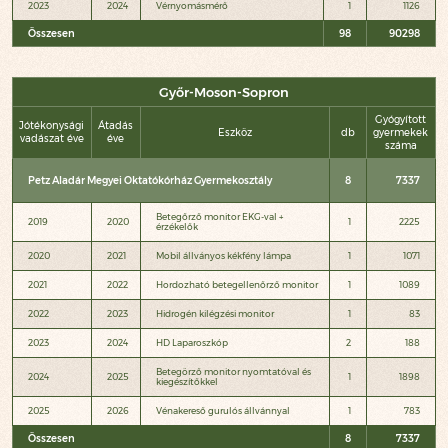
2023
2024
Vérnyomásmérő
1
1126
Összesen
98
90298
Győr-Moson-Sopron
Gyógyított
Jótékonysági
Átadás
Eszköz
db
gyermekek
vadászat éve
éve
száma
Petz Aladár Megyei Oktatókórház Gyermekosztály
8
7337
Betegőrző monitor EKG-val +
2019
2020
1
2225
érzékelők
2020
2021
Mobil állványos kékfény lámpa
1
1071
2021
2022
Hordozható betegellenőrző monitor
1
1089
2022
2023
Hidrogén kilégzési monitor
1
83
2023
2024
HD Laparoszkóp
2
188
Betegörző monitor nyomtatóval és
2024
2025
1
1898
kiegészítőkkel
2025
2026
Vénakereső gurulós állvánnyal
1
783
Összesen
8
7337