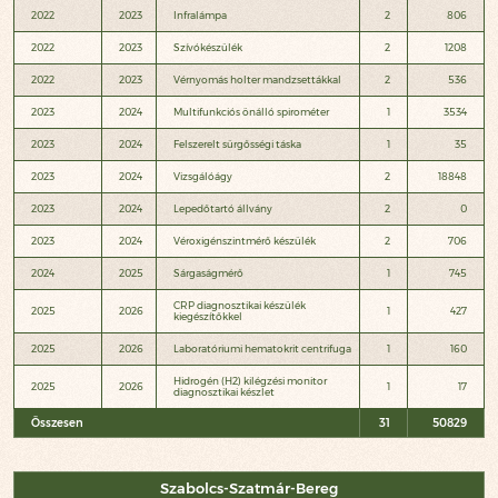
2022
2023
Infralámpa
2
806
2022
2023
Szívókészülék
2
1208
2022
2023
Vérnyomás holter mandzsettákkal
2
536
2023
2024
Multifunkciós önálló spirométer
1
3534
2023
2024
Felszerelt sürgősségi táska
1
35
2023
2024
Vizsgálóágy
2
18848
2023
2024
Lepedőtartó állvány
2
0
2023
2024
Véroxigénszintmérő készülék
2
706
2024
2025
Sárgaságmérő
1
745
CRP diagnosztikai készülék
2025
2026
1
427
kiegészítőkkel
2025
2026
Laboratóriumi hematokrit centrifuga
1
160
Hidrogén (H2) kilégzési monitor
2025
2026
1
17
diagnosztikai készlet
Összesen
31
50829
Szabolcs-Szatmár-Bereg