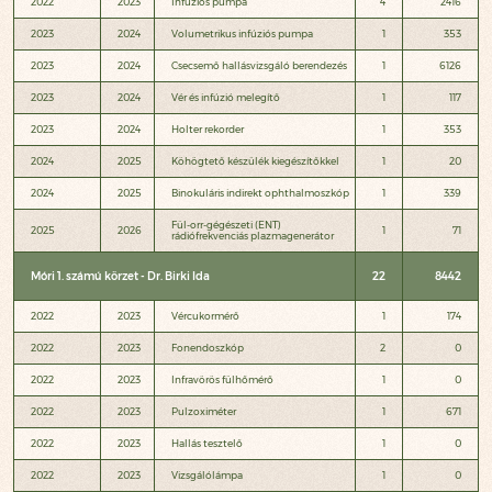
2022
2023
Infúziós pumpa
4
2416
2023
2024
Volumetrikus infúziós pumpa
1
353
2023
2024
Csecsemő hallásvizsgáló berendezés
1
6126
2023
2024
Vér és infúzió melegítő
1
117
2023
2024
Holter rekorder
1
353
2024
2025
Köhögtető készülék kiegészítőkkel
1
20
2024
2025
Binokuláris indirekt ophthalmoszkóp
1
339
Fül-orr-gégészeti (ENT)
2025
2026
1
71
rádiófrekvenciás plazmagenerátor
Móri 1. számú körzet - Dr. Birki Ida
22
8442
2022
2023
Vércukormérő
1
174
2022
2023
Fonendoszkóp
2
0
2022
2023
Infravörös fülhőmérő
1
0
2022
2023
Pulzoximéter
1
671
2022
2023
Hallás tesztelő
1
0
2022
2023
Vizsgálólámpa
1
0