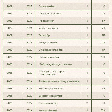
2022
2023
Fonendoszkóp
1
0
2022
2023
Infravörös fülhőmérő
1
127
2022
2023
Pulzoximéter
1
57
2022
2023
Vizelet analizátor
1
120
2022
2023
Otoszkóp
1
141
2022
2023
Vérnyomásmérő
1
201
2022
2023
Ultrahangos inhalátor
1
117
2023
2024
Elekromos mérleg
1
200
2023
2024
Mérőszalag körfogat mérésére
1
0
Állványos, teleszkópos
2023
2024
1
0
magasságmérő
2023
2024
Professzionális orvosi nagyítós lámpa
1
0
2023
2024
Fizikoterápiás készülék
1
42
2023
2024
Csecsemő hosszmérő
1
0
2023
2024
Csecsemő mérleg
2
0
2023
2024
Vérnyomásmérő
1
259