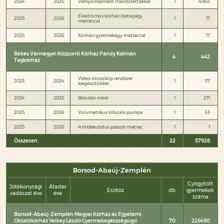
2024
2025
Vérnyomásmérő mandzsettákkal
1
4068
Elektromos kórházi betegágy
2025
2026
1
17
matraccal
2025
2026
Kórházi gyermekágy matraccal
1
17
Békés Vármegyei Központi Kórház Pándy Kálmán
4
442
Tagkórház
Video-otoszkóp rendszer
2023
2024
1
117
kiegészítőkkel
2024
2025
Bilirubin mérő
1
271
2025
2026
Volumetrikus infúziós pumpa
1
53
2025
2026
Antidekubitus passzív matrac
1
1
Összesen
22
57928
Borsod-Abaúj-Zemplén
Gyógyított
Jótékonysági
Átadás
Eszköz
db
gyermekek
vadászat éve
éve
száma
Borsod-Abaúj-Zemplén Megyei Kórház és Egyetemi
Oktatókórház Velkey László Gyermekegészségügyi
70
226490