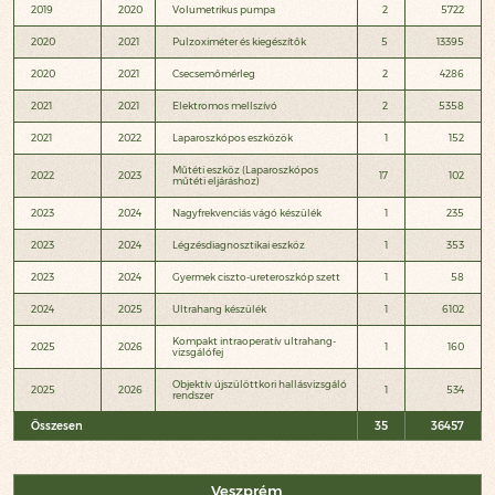
2019
2020
Volumetrikus pumpa
2
5722
2020
2021
Pulzoximéter és kiegészítők
5
13395
2020
2021
Csecsemőmérleg
2
4286
2021
2021
Elektromos mellszívó
2
5358
2021
2022
Laparoszkópos eszközök
1
152
Műtéti eszköz (Laparoszkópos
2022
2023
17
102
műtéti eljáráshoz)
2023
2024
Nagyfrekvenciás vágó készülék
1
235
2023
2024
Légzésdiagnosztikai eszköz
1
353
2023
2024
Gyermek ciszto-ureteroszkóp szett
1
58
2024
2025
Ultrahang készülék
1
6102
Kompakt intraoperatív ultrahang-
2025
2026
1
160
vizsgálófej
Objektív újszülöttkori hallásvizsgáló
2025
2026
1
534
rendszer
Összesen
35
36457
Veszprém