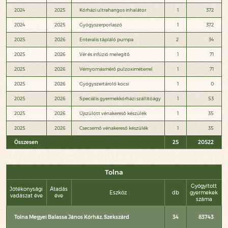
2024
2025
Kórházi ultrahangos inhalátor
1
372
2024
2025
Gyógyszerporlaszó
1
372
2025
2026
Enteralis tápláló pumpa
2
34
2025
2026
Vér és infúzió melegítő
1
71
2025
2026
Vérnyomásmérő pulzoximéterrel
1
71
2025
2026
Gyógyszertároló kocsi
1
0
2025
2026
Speciális gyermekkórházi szállítóágy
1
53
2025
2026
Újszülött vénakereső készülék
1
35
2025
2026
Csecsemő vénakereső készülék
1
35
Összesen
25
20522
Tolna
Gyógyított
Jótékonysági
Átadás
Eszköz
db
gyermekek
vadászat éve
éve
száma
Tolna Megyei Balassa János Kórház, Szekszárd
34
83743