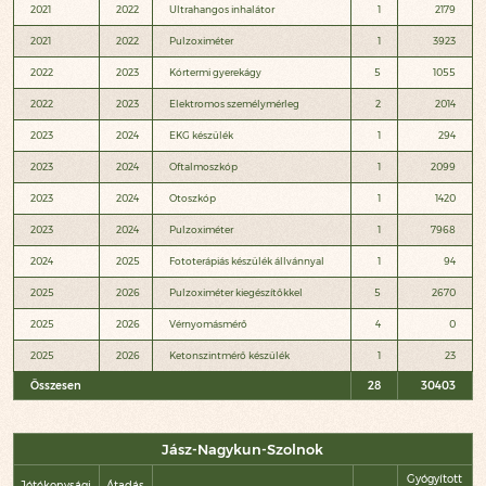
2021
2022
Ultrahangos inhalátor
1
2179
2021
2022
Pulzoximéter
1
3923
2022
2023
Kórtermi gyerekágy
5
1055
2022
2023
Elektromos személymérleg
2
2014
2023
2024
EKG készülék
1
294
2023
2024
Oftalmoszkóp
1
2099
2023
2024
Otoszkóp
1
1420
2023
2024
Pulzoximéter
1
7968
2024
2025
Fototerápiás készülék állvánnyal
1
94
2025
2026
Pulzoximéter kiegészítőkkel
5
2670
2025
2026
Vérnyomásmérő
4
0
2025
2026
Ketonszintmérő készülék
1
23
Összesen
28
30403
Jász-Nagykun-Szolnok
Gyógyított
Jótékonysági
Átadás