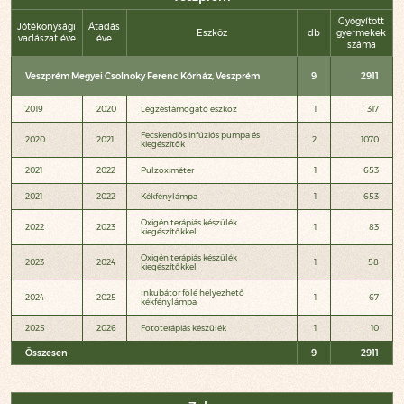
Gyógyított
Jótékonysági
Átadás
Eszköz
db
gyermekek
vadászat éve
éve
száma
Veszprém Megyei Csolnoky Ferenc Kórház, Veszprém
9
2911
2019
2020
Légzéstámogató eszköz
1
317
Fecskendős infúziós pumpa és
2020
2021
2
1070
kiegészítők
2021
2022
Pulzoximéter
1
653
2021
2022
Kékfénylámpa
1
653
Oxigén terápiás készülék
2022
2023
1
83
kiegészítőkkel
Oxigén terápiás készülék
2023
2024
1
58
kiegészítőkkel
Inkubátor fölé helyezhető
2024
2025
1
67
kékfénylámpa
2025
2026
Fototerápiás készülék
1
10
Összesen
9
2911