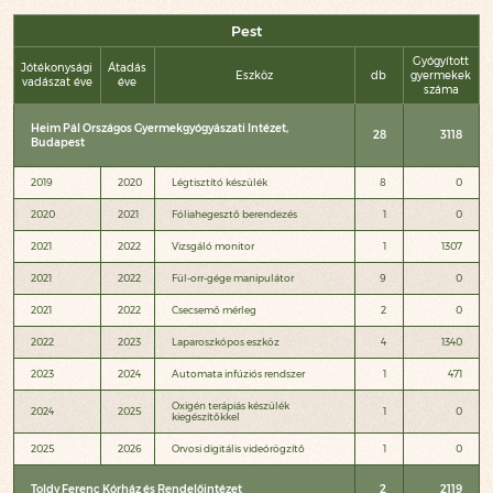
Pest
Gyógyított
Jótékonysági
Átadás
Eszköz
db
gyermekek
vadászat éve
éve
száma
Heim Pál Országos Gyermekgyógyászati Intézet,
28
3118
Budapest
2019
2020
Légtisztító készülék
8
0
2020
2021
Fóliahegesztő berendezés
1
0
2021
2022
Vizsgáló monitor
1
1307
2021
2022
Fül-orr-gége manipulátor
9
0
2021
2022
Csecsemő mérleg
2
0
2022
2023
Laparoszkópos eszköz
4
1340
2023
2024
Automata infúziós rendszer
1
471
Oxigén terápiás készülék
2024
2025
1
0
kiegészítőkkel
2025
2026
Orvosi digitális videórögzítő
1
0
Toldy Ferenc Kórház és Rendelőintézet
2
2119