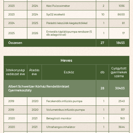
2023
2024
Kézi Pulzoximéter
2
1036
2023
2024
SpO2 érzékelő
10
8600
2024
2025
Párásító készülék kiegészítőkkel
1
81
Enterális táplálópumpa rendszer (5
2025
2026
1
17
db adagolóval)
Összesen
27
18453
Heves
Gyógyított
Jótékonysági
Átadás
Eszköz
db
gyermekek
vadászat éve
éve
száma
Albert Schweitzer Kórház Rendelőintézet
28
30403
Gyermekosztály
2019
2020
Fecskendős infúziós pumpa
1
2543
2019
2020
Volumetrikus infúziós pumpa
1
317
2020
2021
Betegőrző monitor
1
160
2020
2021
Ultrahangos inhalátor
1
3644