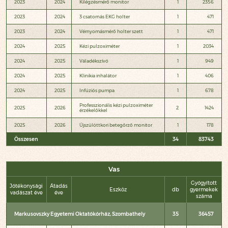
2023
2024
Kilégzésmérő monitor
1
2356
2023
2024
3 csatornás EKG holter
1
471
2023
2024
Vérnyomásmérő holter szett
1
471
2024
2025
Kézi pulzoximéter
1
2034
2024
2025
Váladékszívó
1
949
2024
2025
Klinikia inhalátor
1
406
2024
2025
Infúziós pumpa
1
678
Professzionális kézi pulzoximéter
2025
2026
2
1424
érzékelőkkel
2025
2026
Újszülöttkori betegőrző monitor
1
178
Összesen
34
83743
Vas
Gyógyított
Jótékonysági
Átadás
Eszköz
db
gyermekek
vadászat éve
éve
száma
Markusovszky Egyetemi Oktatókórház, Szombathely
35
36457