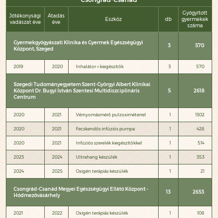
Gyógyított
Jótékonysági
Átadás
Eszköz
db
gyermekek
vadászat éve
éve
száma
Gyermekgyógyászati Klinika és Gyermek Egészségügyi
3
570
Központ, Szeged
2019
2020
Inhalátor + kiegészítők
3
570
Szegedi Tudományegyetem Szent-Györgyi Albert Klinikai
Központ Dr. Bugyi István Szentesi Multidiszciplináris
5
2618
Centrum
2020
2021
Vérnyomásmérő pulzoximéterrel
1
1302
2020
2021
Fecskendős infúziós pumpa
1
428
2020
2021
Infúziós szerelék kiegészítőkkel
1
514
2023
2024
Ultrahang készülék
1
353
2024
2025
Oxigén terápiás készülék
1
21
Csongrád-Csanád Megyei Egészségügyi Ellátó Központ -
13
2653
Hódmezővásárhely
2021
2022
Oxigén terápiás készülék
1
108