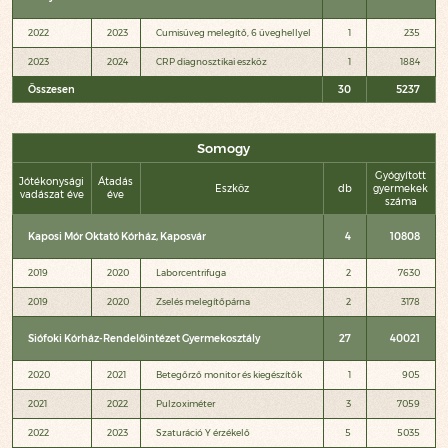
2022
2023
Cumisüveg melegítő, 6 üveghellyel
1
235
2023
2024
CRP diagnosztikai eszköz
1
1884
Összesen
30
5237
Somogy
Gyógyított
Jótékonysági
Átadás
Eszköz
db
gyermekek
vadászat éve
éve
száma
Kaposi Mór Oktató Kórház, Kaposvár
4
10808
2019
2020
Laborcentrifuga
2
7630
2019
2020
Zselés melegítőpárna
2
3178
Siófoki Kórház-Rendelőintézet Gyermekosztály
27
40021
2020
2021
Betegőrző monitor és kiegészítők
1
905
2021
2022
Pulzoximéter
3
7059
2022
2023
Szaturáció Y érzékelő
5
5035