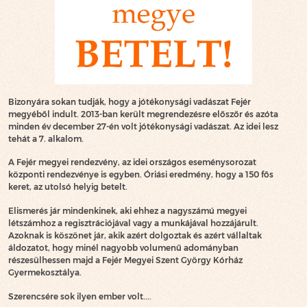
Bizonyára sokan tudják, hogy a jótékonysági vadászat Fejér
megyéből indult. 2013-ban került megrendezésre előszőr és azóta
minden év december 27-én volt jótékonysági vadászat. Az idei lesz
tehát a 7. alkalom.
A Fejér megyei rendezvény, az idei országos eseménysorozat
központi rendezvénye is egyben. Óriási eredmény, hogy a 150 fős
keret, az utolsó helyig betelt.
Elismerés jár mindenkinek, aki ehhez a nagyszámú megyei
létszámhoz a regisztrációjával vagy a munkájával hozzájárult.
Azoknak is köszönet jár, akik azért dolgoztak és azért vállaltak
áldozatot, hogy minél nagyobb volumenű adományban
részesülhessen majd a Fejér Megyei Szent György Kórház
Gyermekosztálya.
Szerencsére sok ilyen ember volt....