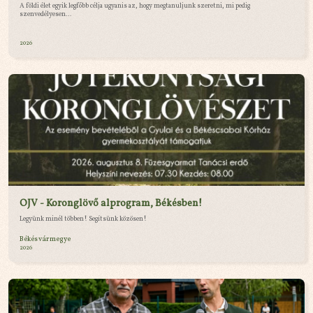
A földi élet egyik legfőbb célja ugyanis az, hogy megtanuljunk szeretni, mi pedig
szenvedélyesen...
2026
OJV - Koronglövő alprogram, Békésben!
Legyünk minél többen! Segítsünk közösen!
Békés vármegye
2026