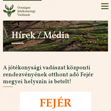
Országos Jótékonysági Vadászat
HU
EN
Hírek / Média
Jelentkezés!
RÓLUNK
KÜLDETÉSÜNK
A jótékonysági vadászat központi
AZ ESEMÉNY
rendezvényének otthont adó Fejér
megyei helyszín is betelt!
HÍREK / MÉDIA
PARTNEREK
KAPCSOLAT