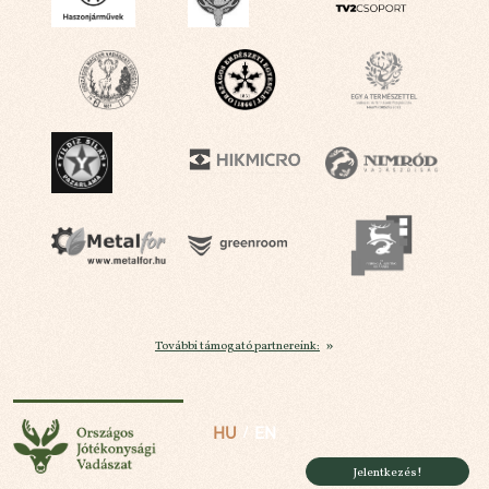
További támogató partnereink:
Országos Jótékonysági Vadászat
HU
EN
Jelentkezés!