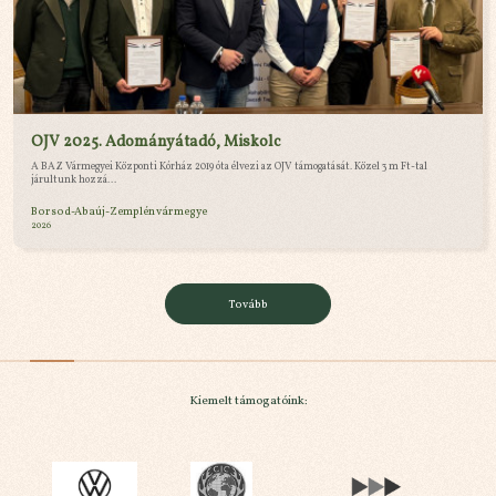
OJV 2025. Adományátadó, Miskolc
A BAZ Vármegyei Központi Kórház 2019 óta élvezi az OJV támogatását. Közel 3 m Ft-tal
járultunk hozzá...
Borsod-Abaúj-Zemplén vármegye
2026
Tovább
Kiemelt támogatóink: