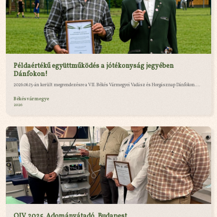
Példaértékű együttműködés a jótékonyság jegyében
Dánfokon!
2026.06.13-án került megrendezésre a VII. Békés Vármegyei Vadász és Horgásznap Dánfokon....
Békés vármegye
2026
OJV 2025. Adományátadó, Budapest