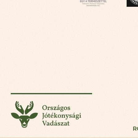
Országos Jótékonysá
R