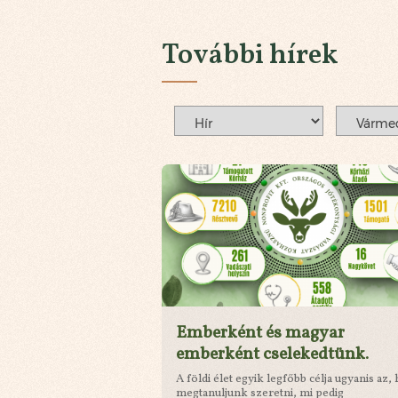
További hírek
Emberként és magyar
emberként cselekedtünk.
A földi élet egyik legfőbb célja ugyanis az,
megtanuljunk szeretni, mi pedig