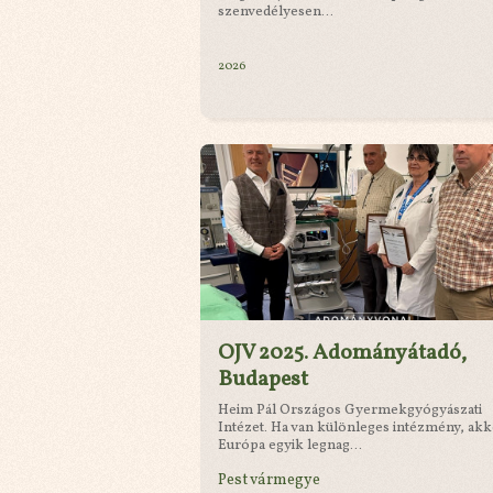
szenvedélyesen...
2026
OJV 2025. Adományátadó,
Budapest
Heim Pál Országos Gyermekgyógyászati
Intézet. Ha van különleges intézmény, ak
Európa egyik legnag...
Pest vármegye