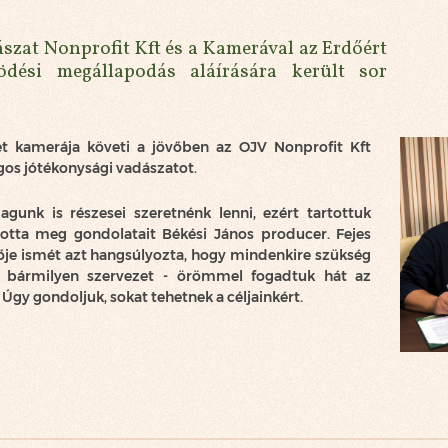
szat Nonprofit Kft és a Kamerával az Erdőért
ödési megállapodás aláírására került sor
t kamerája követi a jövőben az OJV Nonprofit Kft
gos jótékonysági vadászatot.
unk is részesei szeretnénk lenni, ezért tartottuk
otta meg gondolatait Békési János producer. Fejes
ője ismét azt hangsúlyozta, hogy mindenkire szükség
 bármilyen szervezet - örömmel fogadtuk hát az
gy gondoljuk, sokat tehetnek a céljainkért.