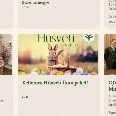
2026
Békés vármegye
Béké
2026
Dánf
Bék
2026
Kellemes Húsvéti Ünnepeket!
OJ
Mi
A BA
2026
kor
élve
járul
Bor