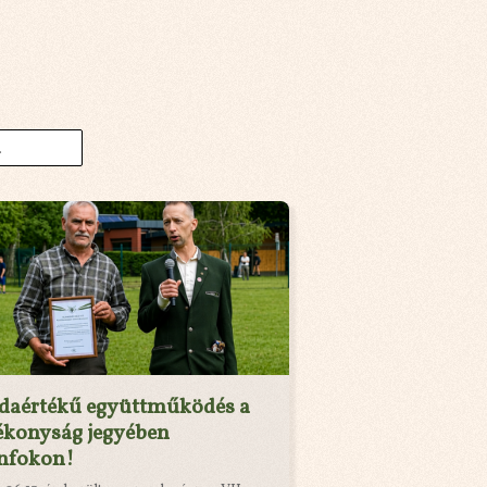
ldaértékű együttműködés a
ékonyság jegyében
nfokon!