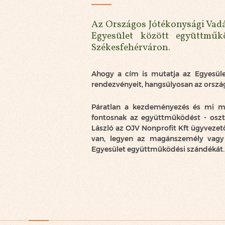
Az Országos Jótékonysági Vadá
Egyesület között együttműk
Székesfehérváron.
Ahogy a cím is mutatja az Egyesüle
rendezvényeit, hangsúlyosan az orszá
Páratlan a kezdeményezés és mi mag
fontosnak az együttműködést - oszt
László az OJV Nonprofit Kft ügyvezet
van, legyen az magánszemély vagy
Egyesület együttműködési szándékát. Ú