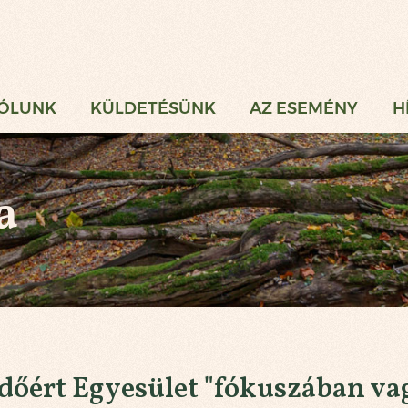
gi Vadászat
ÓLUNK
KÜLDETÉSÜNK
AZ ESEMÉNY
H
a
dőért Egyesület "fókuszában va