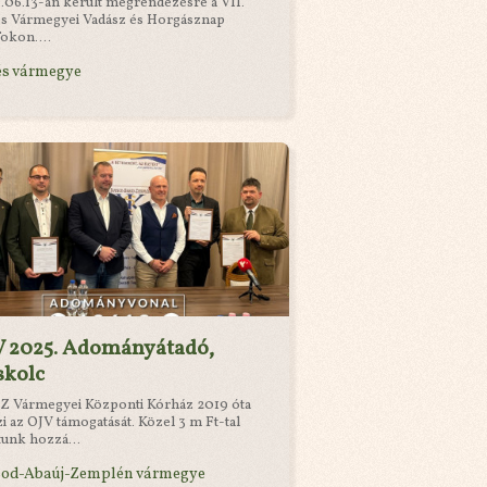
.06.13-án került megrendezésre a VII.
s Vármegyei Vadász és Horgásznap
okon....
és vármegye
V 2025. Adományátadó,
skolc
Z Vármegyei Központi Kórház 2019 óta
zi az OJV támogatását. Közel 3 m Ft-tal
tunk hozzá...
sod-Abaúj-Zemplén vármegye