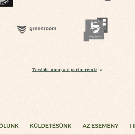
További támogató partnereink:
gi Vadászat
ÓLUNK
KÜLDETÉSÜNK
AZ ESEMÉNY
H