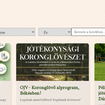
OJV - Koronglövő alprogram,
Pé
Békésben!
jót
Dá
 hogy
Legyünk minél többen! Segítsünk közösen!