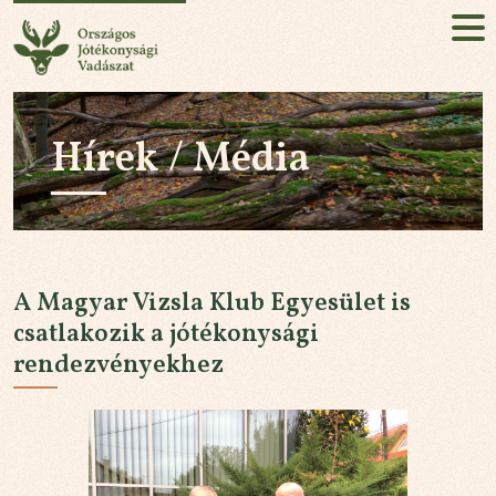
Országos Jótékonysági Vadászat
HU
EN
Hírek / Média
Jelentkezés!
RÓLUNK
KÜLDETÉSÜNK
A Magyar Vizsla Klub Egyesület is
AZ ESEMÉNY
csatlakozik a jótékonysági
rendezvényekhez
HÍREK / MÉDIA
PARTNEREK
KAPCSOLAT