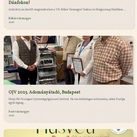
Dánfokon!
2026.06.13-án került megrendezésre a VII. Békés Vármegyei Vadász és Horgásznap Dánfokon....
Békés vármegye
2026
OJV 2025. Adományátadó, Budapest
Heim Pál Országos Gyermekgyógyászati Intézet. Ha van különleges intézmény, akkor Európa
egyik legnag...
Pest vármegye
2026