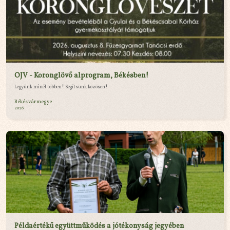
OJV - Koronglövő alprogram, Békésben!
Legyünk minél többen! Segítsünk közösen!
Békés vármegye
2026
Példaértékű együttműködés a jótékonyság jegyében