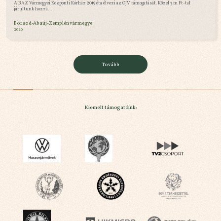
A BAZ Vármegyei Központi Kórház 2019 óta élvezi az OJV támogatását. Közel 3 m Ft-tal
járultunk hozzá...
Borsod-Abaúj-Zemplén vármegye
2026
Tovább
Kiemelt támogatóink: