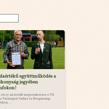
ldaértékű együttműködés a
ékonyság jegyében
nfokon!
.06.13-án került megrendezésre a VII.
s Vármegyei Vadász és Horgásznap
okon....