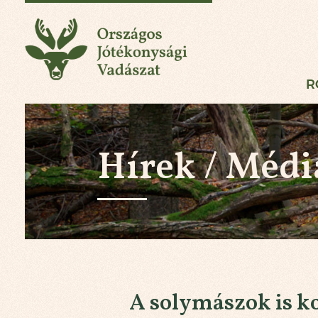
Országos Jótékonysá
R
Hírek / Médi
A solymászok is ko