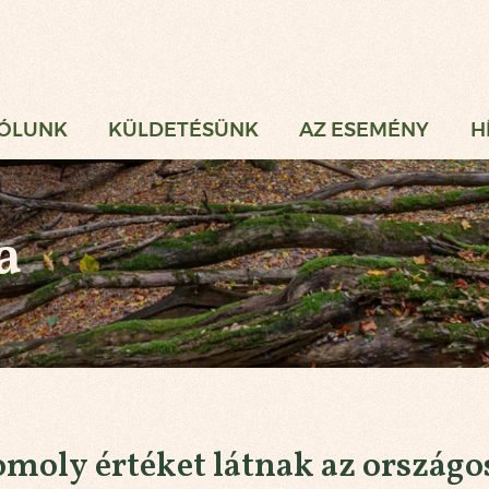
gi Vadászat
ÓLUNK
KÜLDETÉSÜNK
AZ ESEMÉNY
H
a
moly értéket látnak az országo