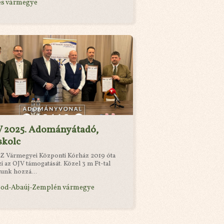
és vármegye
V 2025. Adományátadó,
skolc
Z Vármegyei Központi Kórház 2019 óta
zi az OJV támogatását. Közel 3 m Ft-tal
tunk hozzá...
sod-Abaúj-Zemplén vármegye