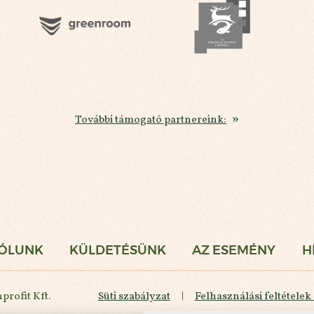
További támogató partnereink:
gi Vadászat
ÓLUNK
KÜLDETÉSÜNK
AZ ESEMÉNY
H
rofit Kft.
Süti szabályzat
Felhasználási feltételek