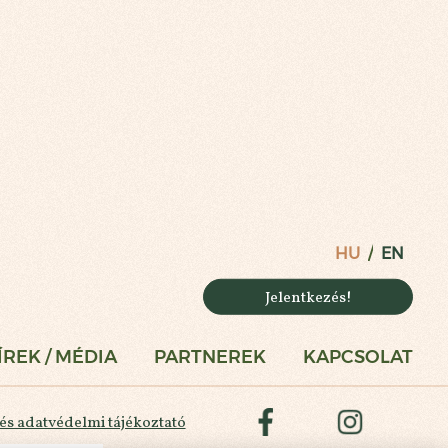
HU
EN
Jelentkezés!
ÍREK / MÉDIA
PARTNEREK
KAPCSOLAT
facebook
instagram
 és adatvédelmi tájékoztató