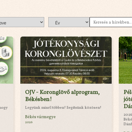
OJV - Koronglövő alprogram,
Pé
Békésben!
jót
Dá
 hogy
Legyünk minél többen! Segítsünk közösen!
2026
Békés vármegye
Béké
2026
Dánf