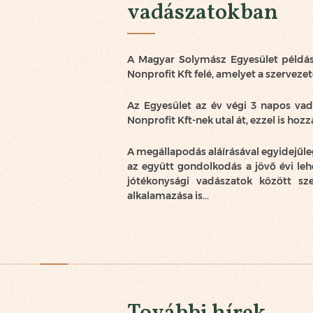
vadászatokban
A Magyar Solymász Egyesület példás 
Nonprofit Kft felé, amelyet a szervez
Az Egyesület az év végi 3 napos va
Nonprofit Kft-nek utal át, ezzel is ho
A megállapodás aláírásával egyidejűl
az együtt gondolkodás a jövő évi le
jótékonysági vadászatok között s
alkalamazása is...
További hírek