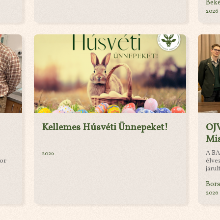
Bék
2026
Kellemes Húsvéti Ünnepeket!
OJ
Mi
A BA
2026
kor
élve
járul
Bor
2026