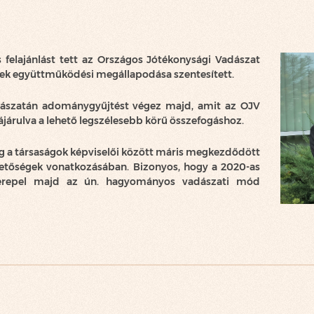
felajánlást tett az Országos Jótékonysági Vadászat
etek együttműködési megállapodása szentesített.
dászatán adománygyűjtést végez majd, amit az OJV
zzájárulva a lehető legszélesebb körű összefogáshoz.
eg a társaságok képviselői között máris megkezdődött
hetőségek vonatkozásában. Bizonyos, hogy a 2020-as
zerepel majd az ún. hagyományos vadászati mód