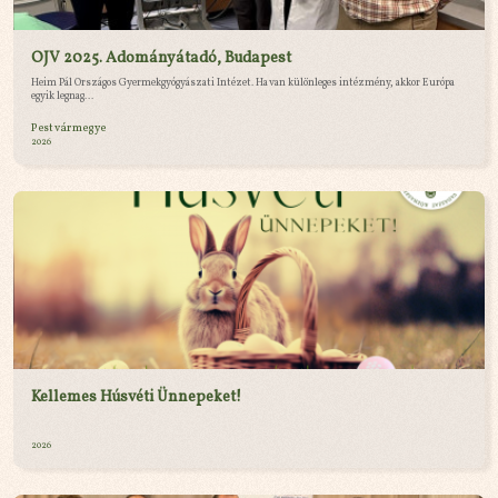
OJV 2025. Adományátadó, Budapest
Heim Pál Országos Gyermekgyógyászati Intézet. Ha van különleges intézmény, akkor Európa
egyik legnag...
Pest vármegye
2026
Kellemes Húsvéti Ünnepeket!
2026