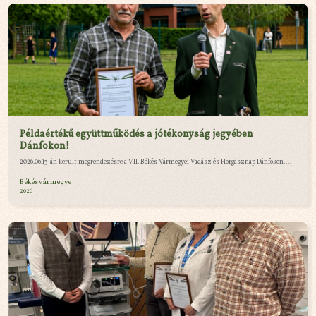
Példaértékű együttműködés a jótékonyság jegyében
Dánfokon!
2026.06.13-án került megrendezésre a VII. Békés Vármegyei Vadász és Horgásznap Dánfokon....
Békés vármegye
2026