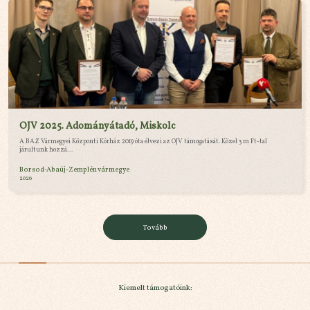
OJV 2025. Adományátadó, Miskolc
A BAZ Vármegyei Központi Kórház 2019 óta élvezi az OJV támogatását. Közel 3 m Ft-tal
járultunk hozzá...
Borsod-Abaúj-Zemplén vármegye
2026
Tovább
Kiemelt támogatóink: