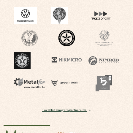
További támogató partnereink:
Országos Jótékonysági Vadászat