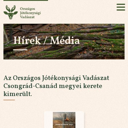
Országos Jótékonysági Vadászat
HU
EN
Hírek / Média
Jelentkezés!
RÓLUNK
KÜLDETÉSÜNK
Az Országos Jótékonysági Vadászat
AZ ESEMÉNY
Csongrád-Csanád megyei kerete
kimerült.
HÍREK / MÉDIA
PARTNEREK
KAPCSOLAT