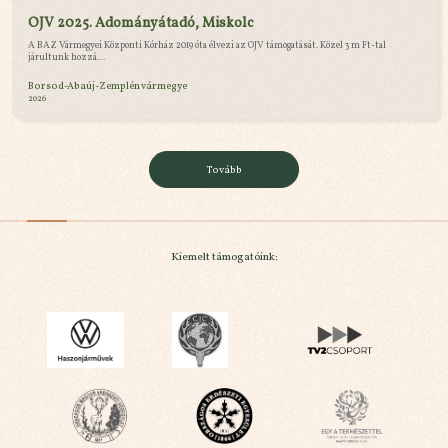
OJV 2025. Adományátadó, Miskolc
A BAZ Vármegyei Központi Kórház 2019 óta élvezi az OJV támogatását. Közel 3 m Ft-tal
járultunk hozzá...
Borsod-Abaúj-Zemplén vármegye
2026
Tovább
Kiemelt támogatóink: