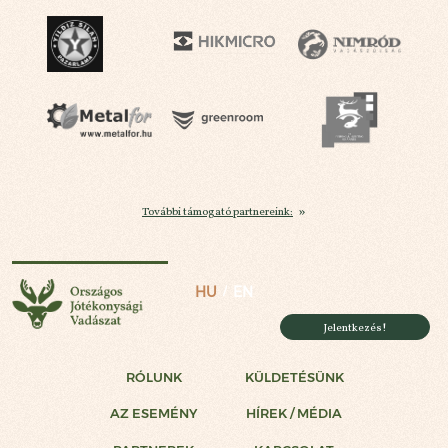
További támogató partnereink:
Országos Jótékonysági Vadászat
HU
EN
Jelentkezés!
RÓLUNK
KÜLDETÉSÜNK
AZ ESEMÉNY
HÍREK / MÉDIA