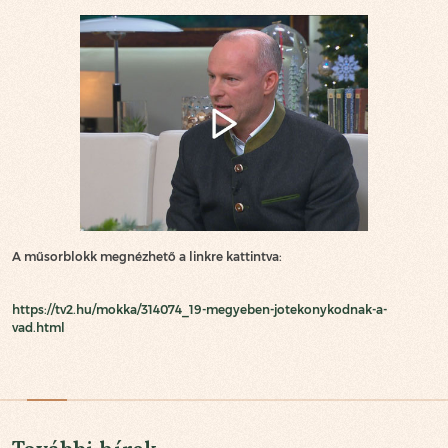
A műsorblokk megnézhető a linkre kattintva:
https://tv2.hu/mokka/314074_19-megyeben-jotekonykodnak-a-
vad.html