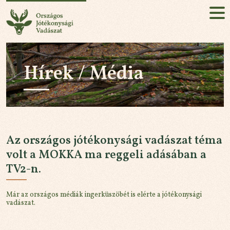
Országos Jótékonysági Vadászat
HU
EN
Hírek / Média
Jelentkezés!
RÓLUNK
KÜLDETÉSÜNK
Az országos jótékonysági vadászat téma
AZ ESEMÉNY
volt a MOKKA ma reggeli adásában a
TV2-n.
HÍREK / MÉDIA
Már az országos médiák ingerküszöbét is elérte a jótékonysági
PARTNEREK
vadászat.
KAPCSOLAT