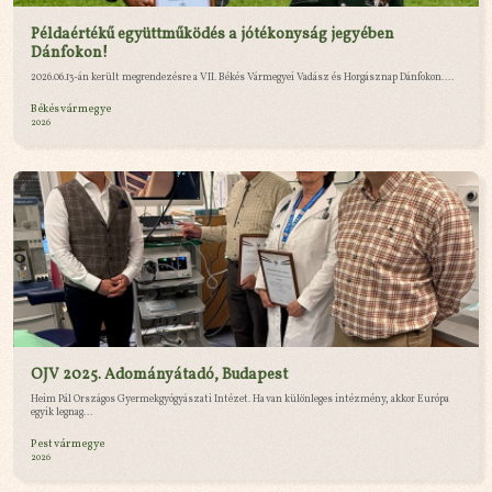
Példaértékű együttműködés a jótékonyság jegyében
Dánfokon!
2026.06.13-án került megrendezésre a VII. Békés Vármegyei Vadász és Horgásznap Dánfokon....
Békés vármegye
2026
OJV 2025. Adományátadó, Budapest
Heim Pál Országos Gyermekgyógyászati Intézet. Ha van különleges intézmény, akkor Európa
egyik legnag...
Pest vármegye
2026