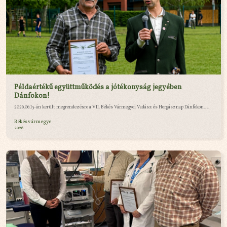
Példaértékű együttműködés a jótékonyság jegyében
Dánfokon!
2026.06.13-án került megrendezésre a VII. Békés Vármegyei Vadász és Horgásznap Dánfokon....
Békés vármegye
2026