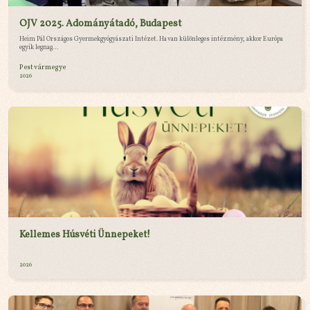
OJV 2025. Adományátadó, Budapest
Heim Pál Országos Gyermekgyógyászati Intézet. Ha van különleges intézmény, akkor Európa
egyik legnag...
Pest vármegye
2026
Kellemes Húsvéti Ünnepeket!
2026