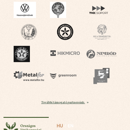
További támogató partnereink:
Országos Jótékonysági Vadászat
HU
EN