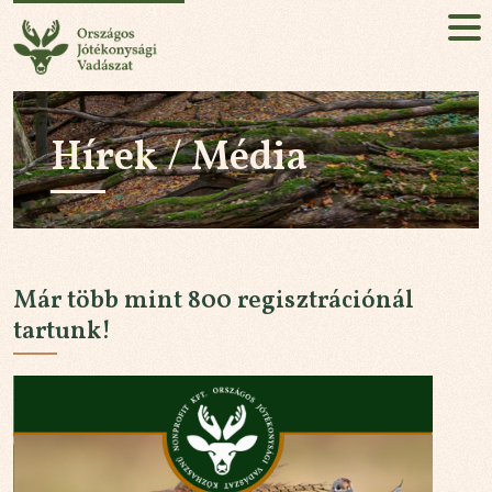
Országos Jótékonysági Vadászat
HU
EN
Hírek / Média
Jelentkezés!
RÓLUNK
KÜLDETÉSÜNK
Már több mint 800 regisztrációnál
AZ ESEMÉNY
tartunk!
HÍREK / MÉDIA
PARTNEREK
KAPCSOLAT