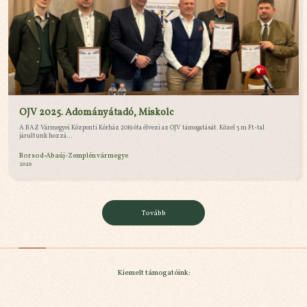
OJV 2025. Adományátadó, Miskolc
A BAZ Vármegyei Központi Kórház 2019 óta élvezi az OJV támogatását. Közel 3 m Ft-tal
járultunk hozzá...
Borsod-Abaúj-Zemplén vármegye
2026
Tovább
Kiemelt támogatóink: