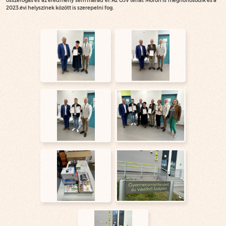
összefogás és az eredmény sem marad el! Az OJV tehát Móron is meghonosodik és a
2023.évi helyszínek között is szerepelni fog.