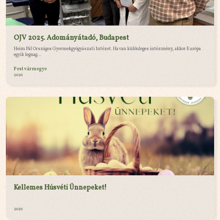
OJV 2025. Adományátadó, Budapest
Heim Pál Országos Gyermekgyógyászati Intézet. Ha van különleges intézmény, akkor Európa
egyik legnag...
Pest vármegye
2026
Kellemes Húsvéti Ünnepeket!
2026