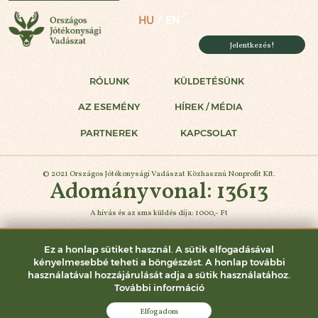
Országos Jótékonysági Vadászat
HU
EN
Jelentkezés!
RÓLUNK
KÜLDETÉSÜNK
AZ ESEMÉNY
HÍREK / MÉDIA
PARTNEREK
KAPCSOLAT
© 2021 Országos Jótékonysági Vadászat Közhasznú Nonprofit Kft.
Adományvonal: 13613
A hívás és az sms küldés díja: 1000,- Ft
Süti szabályzat
Felhasználási feltételek és adatvédelmi tájékoztató
Ez a honlap sütiket használ. A sütik elfogadásával
kényelmesebbé teheti a böngészést. A honlap további
használatával hozzájárulását adja a sütik használatához.
bankszámla szám: 10700093-71521042-51100005
További információ
facebook
instagram
website by:
Elfogadom