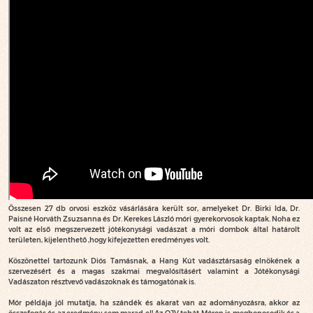
Összesen 27 db orvosi eszköz vásárlására került sor, amelyeket Dr. Birki Ida, Dr.
Paisné Horváth Zsuzsanna és Dr. Kerekes László móri gyerekorvosok kaptak. Noha ez
volt az első megszervezett jótékonysági vadászat a móri dombok által határolt
területen, kijelenthető ,hogy kifejezetten eredményes volt.
Köszönettel tartozunk Diós Tamásnak, a Hang Kút vadásztársaság elnökének a
szervezésért és a magas szakmai megvalósításért valamint a Jótékonysági
Vadászaton résztvevő vadászoknak és támogatónak is.
Mór példája jól mutatja, ha szándék és akarat van az adományozásra, akkor az