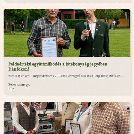
Példaértékű együttműködés a jótékonyság jegyében
Dánfokon!
2026.06.13-án került megrendezésre a VII. Békés Vármegyei Vadász és Horgásznap Dánfokon....
Békés vármegye
2026