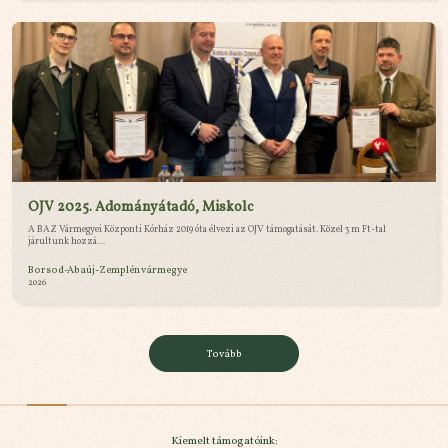
OJV 2025. Adományátadó, Miskolc
A BAZ Vármegyei Központi Kórház 2019 óta élvezi az OJV támogatását. Közel 3 m Ft-tal
járultunk hozzá...
Borsod-Abaúj-Zemplén vármegye
2026
Tovább
Kiemelt támogatóink: