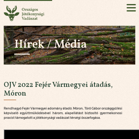
Országos Jótékonysági Vadászat
HU
EN
Hírek / Média
Jelentkezés!
RÓLUNK
KÜLDETÉSÜNK
OJV 2022 Fejér Vármegyei átadás,
AZ ESEMÉNY
Móron
HÍREK / MÉDIA
Rendhagyó Fejér Vármegyei adomány átadó. Móron, Törő Gábor országgyűlési
képviselő együttműködésével három, alapellátást biztosító gyermekorvosi
praxist támogatott a jótékonysági vadászat térségi összefogása.
PARTNEREK
KAPCSOLAT