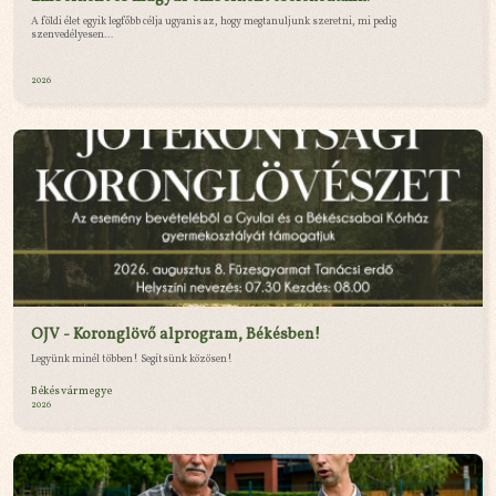
A földi élet egyik legfőbb célja ugyanis az, hogy megtanuljunk szeretni, mi pedig
szenvedélyesen...
2026
OJV - Koronglövő alprogram, Békésben!
Legyünk minél többen! Segítsünk közösen!
Békés vármegye
2026