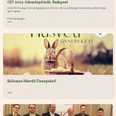
OJV 2025. Adományátadó, Budapest
Heim Pál Országos Gyermekgyógyászati Intézet. Ha van különleges intézmény, akkor Európa
egyik legnag...
Pest vármegye
2026
Kellemes Húsvéti Ünnepeket!
2026