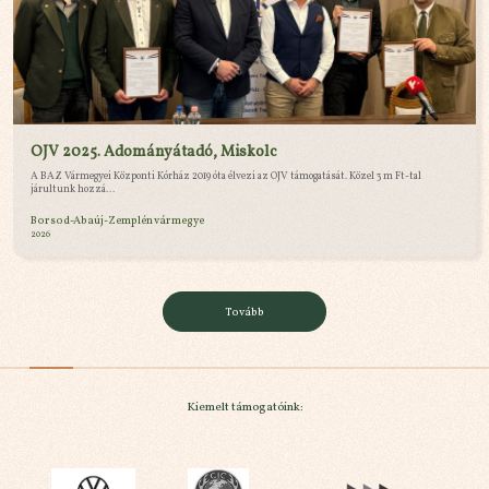
OJV 2025. Adományátadó, Miskolc
A BAZ Vármegyei Központi Kórház 2019 óta élvezi az OJV támogatását. Közel 3 m Ft-tal
járultunk hozzá...
Borsod-Abaúj-Zemplén vármegye
2026
Tovább
Kiemelt támogatóink: