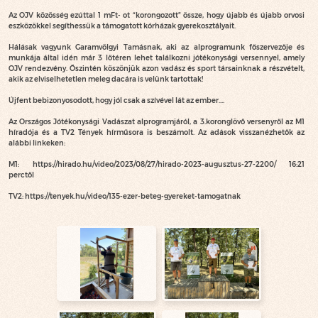
Az OJV közösség ezúttal 1 mFt- ot “korongozott” össze, hogy újabb és újabb orvosi
eszközökkel segíthessük a támogatott kórházak gyerekosztályait.
Hálásak vagyunk Garamvölgyi Tamásnak, aki az alprogramunk főszervezője és
munkája által idén már 3 lőtéren lehet találkozni jótékonysági versennyel, amely
OJV rendezvény. Őszintén köszönjük azon vadász és sport társainknak a részvételt,
akik az elviselhetetlen meleg dacára is velünk tartottak!
Újfent bebizonyosodott, hogy jól csak a szívével lát az ember….
Az Országos Jótékonysági Vadászat alprogramjáról, a 3.koronglövő versenyről az M1
híradója és a TV2 Tények hírműsora is beszámolt. Az adások visszanézhetők az
alábbi linkeken:
M1: https://hirado.hu/video/2023/08/27/hirado-2023-augusztus-27-2200/ 16:21
perctől
TV2: https://tenyek.hu/video/135-ezer-beteg-gyereket-tamogatnak