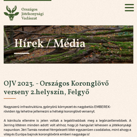
Országos Jótékonysági Vadászat
HU
EN
Hírek / Média
Jelentkezés!
RÓLUNK
KÜLDETÉSÜNK
OJV 2023. - Országos Koronglövő
AZ ESEMÉNY
verseny 2.helyszín, Felgyő
HÍREK / MÉDIA
Nagyszerű infrastruktúra, gyönyörű környezet és nagybetűs EMBEREK-
röviden így lehetne jellemezni a hétvégi koronglövő versenyt.
PARTNEREK
A kánikula ellenére is jelen voltak a legaktívabbak meg a legönzetlenebbek. A
Jerring lőtéren minden adott volt ahhoz, hogy jó hangulat lehessen a jótékonysági
napunkon. Jéri Tamás nevével fémjelezett lőtér egyszerűen csodálatos, mint ahogy a
KAPCSOLAT
világ és Európa bajnok koronglövőnk emberi nagysága is!