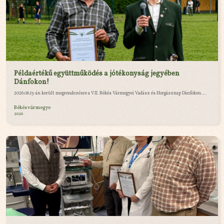
Példaértékű együttműködés a jótékonyság jegyében
Dánfokon!
2026.06.13-án került megrendezésre a VII. Békés Vármegyei Vadász és Horgásznap Dánfokon....
Békés vármegye
2026