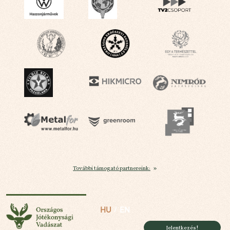
További támogató partnereink:
Országos Jótékonysági Vadászat
HU
EN
Jelentkezés!