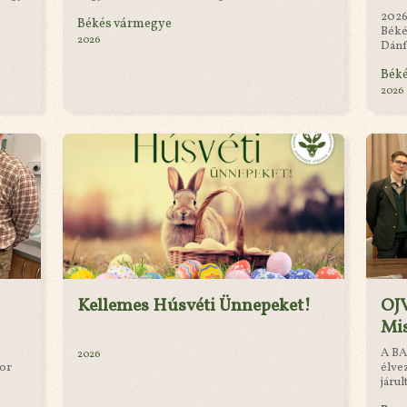
2026
Békés vármegye
Béké
2026
Dánf
Bék
2026
Kellemes Húsvéti Ünnepeket!
OJ
Mi
A BA
2026
kor
élve
járul