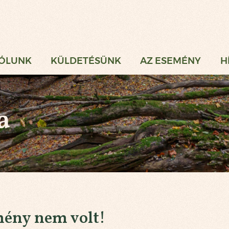
gi Vadászat
ÓLUNK
KÜLDETÉSÜNK
AZ ESEMÉNY
H
a
mény nem volt!