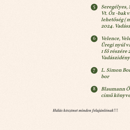
Seregélyes, 
Vt. Őz -bak 
lehetőség ( 
2024. Vadás
Velence, Vele
Üregi nyúl v
1 fő részére
Vadászidén
L. Simon Bor
bor
Blaumann Ö
című könyv
𝑯𝒂́𝒍𝒂́𝒔 𝒌𝒐̈𝒔𝒛𝒐̈𝒏𝒆𝒕 𝒎𝒊𝒏𝒅𝒆𝒏 𝒇𝒆𝒍𝒂𝒋𝒂́𝒏𝒍𝒐́𝒏𝒂𝒌!!!