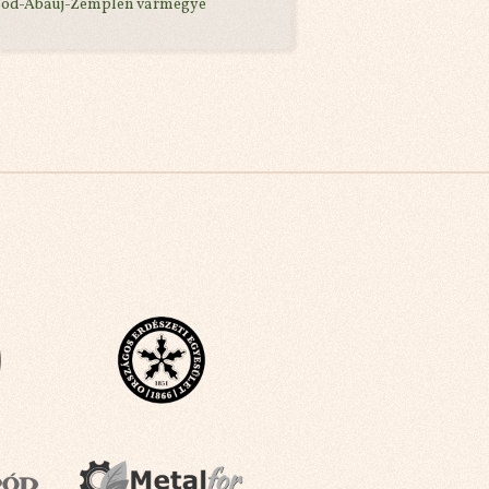
sod-Abaúj-Zemplén vármegye