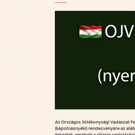
Az Országos Jótékonysági Vadászat F
(kápolnásnyéki) rendezvényére az aláb
érkeztek, amelyek a sikeres regisztrác