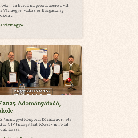
.06.13-án került megrendezésre a VII.
s Vármegyei Vadász és Horgásznap
okon....
és vármegye
V 2025. Adományátadó,
skolc
Z Vármegyei Központi Kórház 2019 óta
zi az OJV támogatását. Közel 3 m Ft-tal
tunk hozzá...