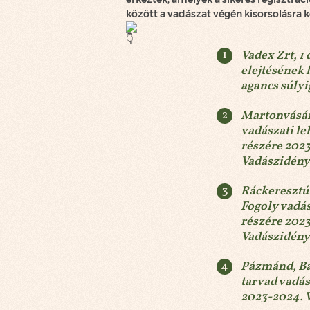
között a vadászat végén kisorsolásra k
Vadex Zrt, 1
elejtésének 
agancs súlyi
Martonvásár
vadászati le
részére 202
Vadászidén
Ráckeresztúr
Fogoly vadás
részére 202
Vadászidén
Pázmánd, Ba
tarvad vadás
2023-2024. 