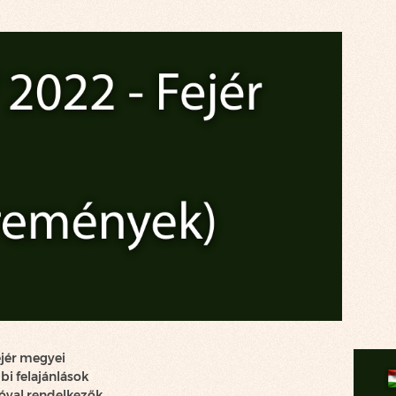
ejér megyei
bi felajánlások
ióval rendelkezők