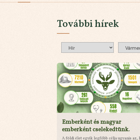
További hírek
Emberként és magyar
emberként cselekedtünk.
A földi élet egyik legfőbb célja ugyanis az,