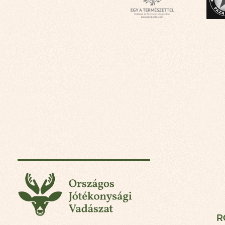
Országos Jótékonysá
R