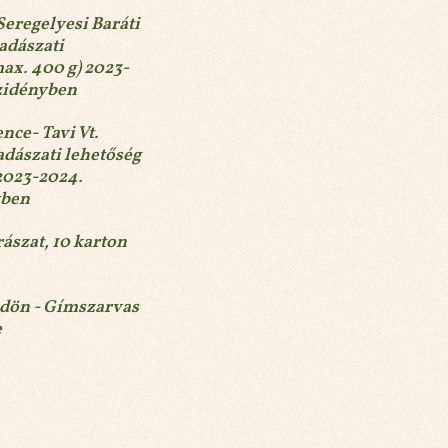
Seregelyesi Baráti
vadászati
max. 400 g) 2023-
zidényben
nce- Tavi Vt.
adászati lehetőség
 2023-2024.
yben
ászat, 10 karton
dön - Gímszarvas
e