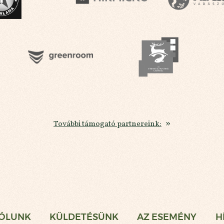
További támogató partnereink:
gi Vadászat
ÓLUNK
KÜLDETÉSÜNK
AZ ESEMÉNY
H