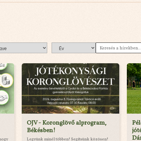
OJV - Koronglövő alprogram,
Pé
Békésben!
jót
Dá
 hogy
Legyünk minél többen! Segítsünk közösen!