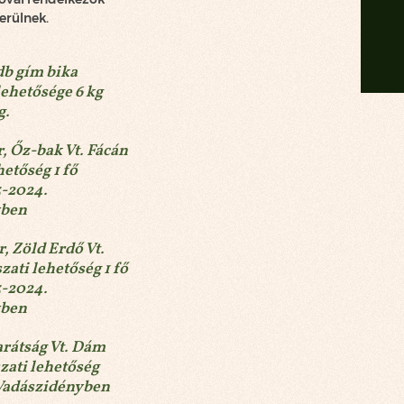
erülnek.
 db gím bika
lehetősége 6 kg
g.
, Őz-bak Vt. Fácán
hetőség 1 fő
3-2024.
yben
, Zöld Erdő Vt.
zati lehetőség 1 fő
3-2024.
yben
rátság Vt. Dám
zati lehetőség
Vadászidényben