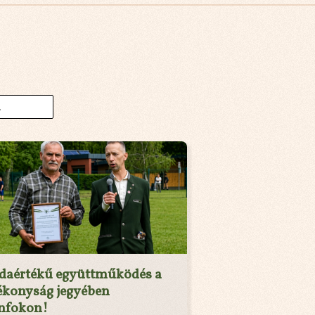
ldaértékű együttműködés a
ékonyság jegyében
nfokon!