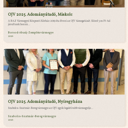
OJV 2025. Adományátadó, Miskolc
A BAZ Vármegyei Központi Kórház 2019 óta élvezi az OJV támogatását. Közel 3 m Ft-tal
járultunk hozzá...
Borsod-Abaúj-Zemplén vármegye
2026
OJV 2025. Adományátadó, Nyíregyháza
Szabolcs-Szatmár-Bereg vármegye az OJV egyik legaktívabb vármegyéje...
Szabolcs-Szatmár-Bereg vármegye
2026