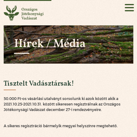
Országos Jótékonysági Vadászat
HU
EN
Hírek / Média
Jelentkezés!
RÓLUNK
KÜLDETÉSÜNK
Tisztelt Vadásztársak!
AZ ESEMÉNY
50.000 Ft-os vásárlási utalványt sorsolunk ki azok között akik a
HÍREK / MÉDIA
2021.10.25-2021.10.31. között sikeresen regisztrálnak az Országos
Jótékonysági Vadászat december 27-i rendezvényeire.
PARTNEREK
A sikeres regisztráció bármelyik megyei helyszínre megtehető.
KAPCSOLAT