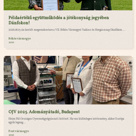
Példaértékű együttműködés a jótékonyság jegyében
Dánfokon!
2026.06.13-án került megrendezésre a VII. Békés Vármegyei Vadász és Horgásznap Dánfokon....
Békés vármegye
2026
OJV 2025. Adományátadó, Budapest
Heim Pál Országos Gyermekgyógyászati Intézet. Ha van különleges intézmény, akkor Európa
egyik legnag...
Pest vármegye
2026